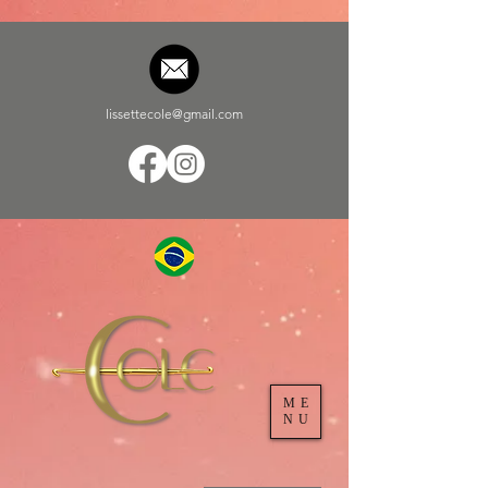
lissettecole@gmail.com
ME
NU