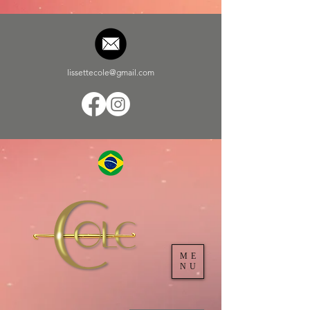
lissettecole@gmail.com
ME
NU