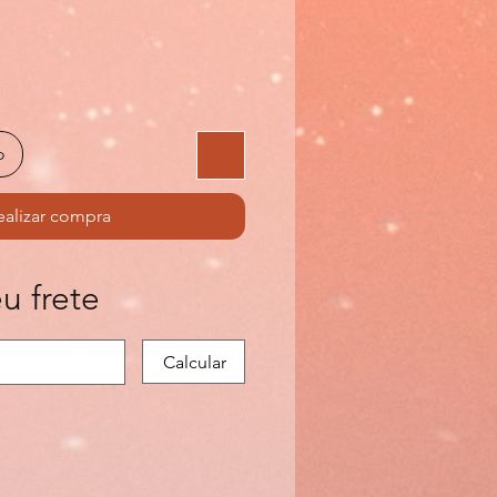
o
ealizar compra
u frete
Calcular