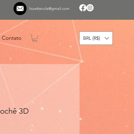
lissettecole@gmail.com
Contato
BRL (R$)
rochê 3D