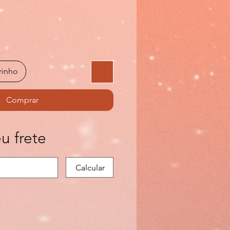
rinho
Comprar
u frete
Calcular