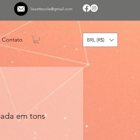
lissettecole@gmail.com
Contato
BRL (R$)
lada em tons