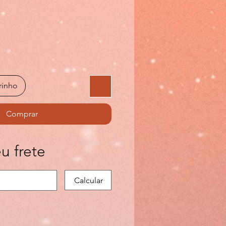
rinho
Comprar
u frete
Calcular