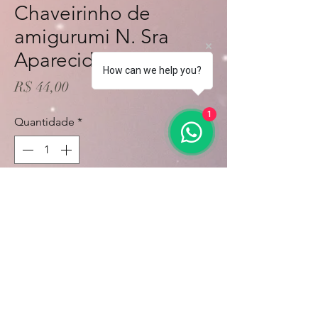
Chaveirinho de
amigurumi N. Sra
Aparecida
How can we help you?
Preço
R$ 44,00
1
Quantidade
*
Adicionar ao carrinho
Comprar
Sob encomenda
Calcule seu frete