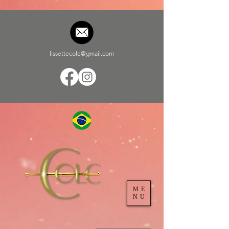
lissettecole@gmail.com
ME
NU