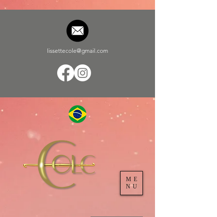
lissettecole@gmail.com
ME
NU