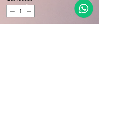
Adicionar ao carrinho
Comprar
Calcule seu frete
Calcular
©2021 por byli7.