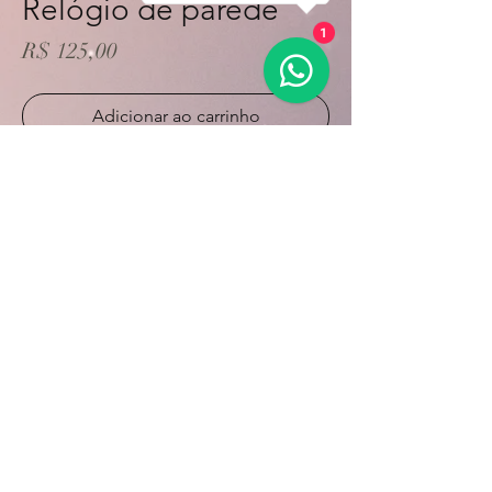
Relógio de parede
1
Preço
R$ 125,00
Adicionar ao carrinho
Comprar
Sob encomenda.
Calcule seu frete
Calcular
©2021 por byli7.