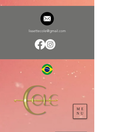
lissettecole@gmail.com
ME
NU